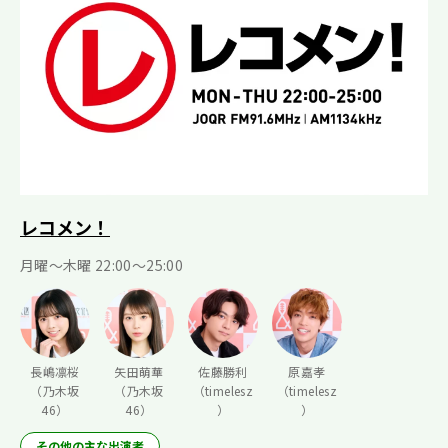
レコメン！
月曜〜木曜 22:00〜25:00
長嶋凛桜
矢田萌華
佐藤勝利
原嘉孝
（乃木坂
（乃木坂
（timelesz
（timelesz
46）
46）
）
）
その他の主な出演者