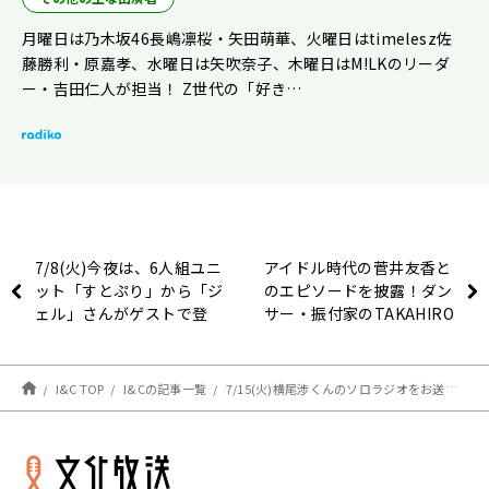
月曜日は乃木坂46長嶋凛桜・矢田萌華、火曜日はtimelesz佐
藤勝利・原嘉孝、水曜日は矢吹奈子、木曜日はM!LKのリーダ
ー・吉田仁人が担当！ Z世代の「好き…
7/8(火)今夜は、6人組ユニ
アイドル時代の菅井友香と
ット「すとぷり」から「ジ
のエピソードを披露！ダン
ェル」さんがゲストで登
サー・振付家のTAKAHIRO
場！【ハナコ秋山寛貴のレ
が登場『サントリー生ビー
コメン！】
ル presents菅井友香の#
今日も推しとがんばりき』
I&C TOP
I&Cの記事一覧
7/15(火)横尾渉くんのソロラジオをお送りします！全国ツアー2カ所を終えて！
7/10（木）放送