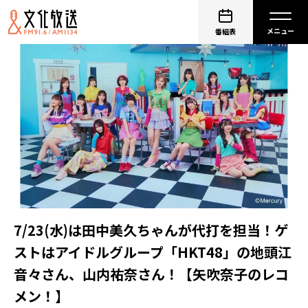
番組表
7/23(水)は田中美久ちゃんが代打を担当！ゲ
ストはアイドルグループ「HKT48」の地頭江
音々さん、山内祐奈さん！【矢吹奈子のレコ
メン！】