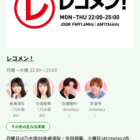
レコメン！
月曜〜木曜 22:00〜25:00
長嶋凛桜
矢田萌華
佐藤勝利
原嘉孝
（乃木坂
（乃木坂
（timelesz
（timelesz
46）
46）
）
）
その他の主な出演者
月曜日は乃木坂46長嶋凛桜・矢田萌華、火曜日はtimelesz佐