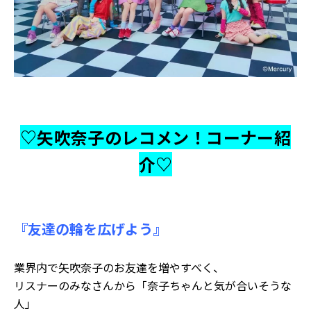
♡矢吹奈子のレコメン！コーナー紹
介♡
『友達の輪を広げよう』
業界内で矢吹奈子のお友達を増やすべく、
リスナーのみなさんから「奈子ちゃんと気が合いそうな
人」