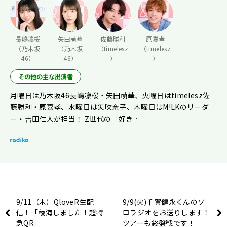
長嶋凛桜
矢田萌華
佐藤勝利
原嘉孝
（乃木坂
（乃木坂
（timelesz
（timelesz
46）
46）
）
）
その他の主な出演者
月曜日は乃木坂46長嶋凛桜・矢田萌華、火曜日はtimelesz佐
藤勝利・原嘉孝、水曜日は矢吹奈子、木曜日はM!LKのリーダ
ー・吉田仁人が担当！ Z世代の「好き…
9/11（木）QloveR生配
9/9(火)千賀健永くんのソ
信！「稜海しました！超特
ロラジオをお送りします！
急QR」
ツアーも終盤戦です！