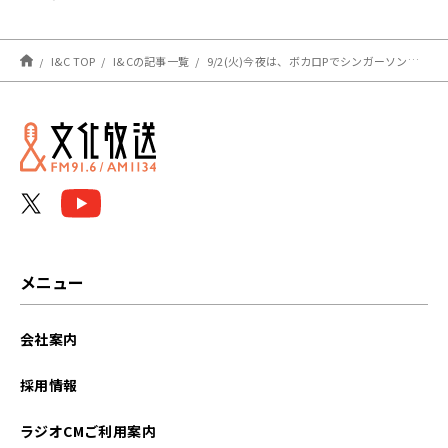
I&C TOP
I&Cの記事一覧
9/2(火)今夜は、ボカロPでシンガーソングライターの「seiza」さんがゲストで生登場！【ハナコ秋山寛貴のレコメン！】
メニュー
会社案内
採用情報
ラジオCMご利用案内