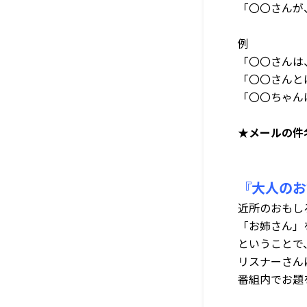
「〇〇さんが
例
「〇〇さんは
「〇〇さんと
「〇〇ちゃん
★メールの件
『大人のお
近所のおもし
「お姉さん」
ということで
リスナーさん
番組内でお題