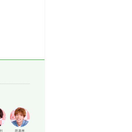
利
原嘉孝