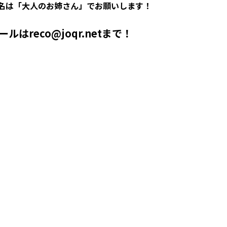
名は「大人のお姉さん」でお願いします！
ルはreco@joqr.netまで！