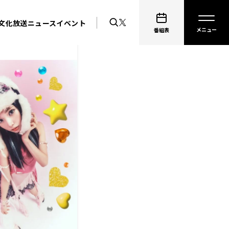
文化放送ニュース
イベント
番組表