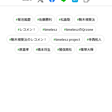
菊池風磨
佐藤勝利
松島聡
駒木根葵汰
レコメン！
timelesz
timeleszのQrzone
駒木根葵汰のレコメン！
timelesz project
寺西拓人
原嘉孝
橋本将生
猪俣周杜
篠塚大輝