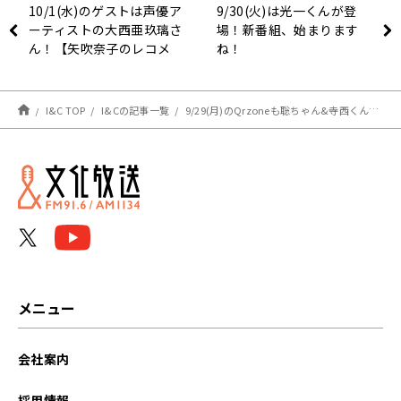
10/1(水)のゲストは声優ア
9/30(火)は光一くんが登
ーティストの大西亜玖璃さ
場！新番組、始まります
ん！【矢吹奈子のレコメ
ね！
ン！】
I&C TOP
I&Cの記事一覧
9/29(月)のQrzoneも聡ちゃん&寺西くんが担当です！
メニュー
会社案内
採用情報