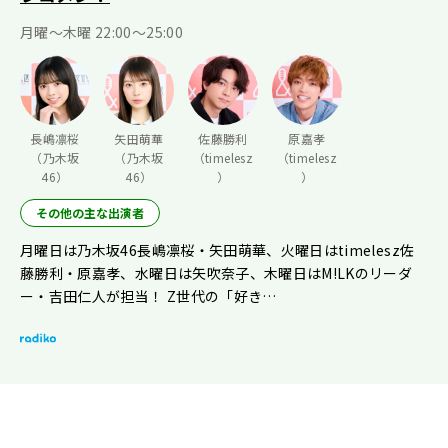
月曜〜木曜 22:00〜25:00
長嶋凛桜
矢田萌華
佐藤勝利
原嘉孝
（乃木坂
（乃木坂
（timelesz
（timelesz
46）
46）
）
）
その他の主な出演者
月曜日は乃木坂46長嶋凛桜・矢田萌華、火曜日はtimelesz佐
藤勝利・原嘉孝、水曜日は矢吹奈子、木曜日はM!LKのリーダ
ー・吉田仁人が担当！ Z世代の「好き…