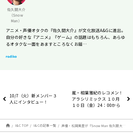
佐久間大介
（Snow
Man）
アニメ・声優オタクの『佐久間大介』が文化放送A&Gに進出。
自分の好きな『アニメ』『ゲーム』の話題はもちろん、あらゆ
るオタクな一面をあますところなくお届…
嵐・相葉雅紀のレコメン！
10/7（火）新メンバー３
アラシリミックス １０月
人にインタビュー！
１０日（金）24：00から
放送！
I&C TOP
I&Cの記事一覧
声優・松岡美里が『Snow Man 佐久間大介の待って、無理、しんどい、、』に登場！ 「佐久間さんパワーで、お話させていただいた作品がキラキラ輝くようで…！」