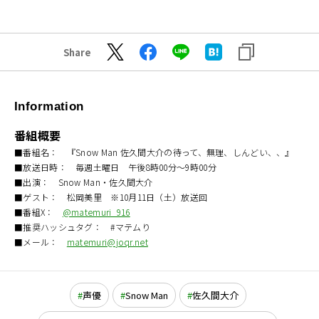
Share
Information
番組概要
■番組名： 『Snow Man 佐久間大介の待って、無理、しんどい、、』
■放送日時： 毎週土曜日 午後8時00分～9時00分
■出演： Snow Man・佐久間大介
■ゲスト： 松岡美里 ※10月11日（土）放送回
■番組X：
@matemuri_916
■推奨ハッシュタグ： #マテムり
■メール：
matemuri@joqr.net
声優
Snow Man
佐久間大介