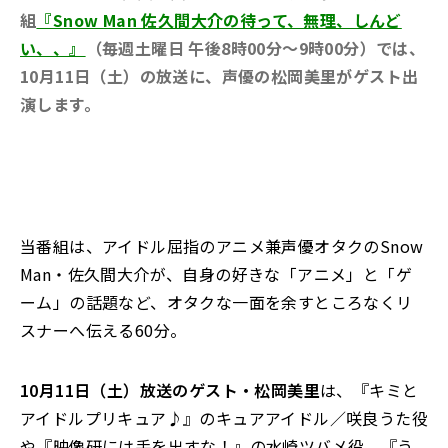
組
『Snow Man 佐久間大介の待って、無理、しんど
い、、』
（毎週土曜日 午後8時00分～9時00分）では、
10月11日（土）の放送に、声優の松岡美里がゲスト出
演します。
当番組は、アイドル屈指のアニメ兼声優オタクのSnow
Man・佐久間大介が、自身の好きな「アニメ」と「ゲ
ーム」の話題など、オタクな一面を余すところなくリ
スナーへ伝える60分。
10月11日（土）放送のゲスト・松岡美里
は、『キミと
アイドルプリキュア♪』のキュアアイドル／咲良うた役
や『映像研には手を出すな！』の水崎ツバメ役、『う