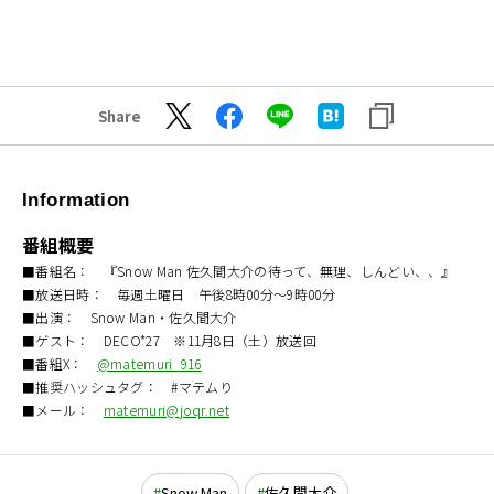
Share
Information
番組概要
■番組名： 『Snow Man 佐久間大介の待って、無理、しんどい、、』
■放送日時： 毎週土曜日 午後8時00分～9時00分
■出演： Snow Man・佐久間大介
■ゲスト： DECO*27 ※11月8日（土）放送回
■番組X：
@matemuri_916
■推奨ハッシュタグ： #マテムり
■メール：
matemuri@joqr.net
Snow Man
佐久間大介