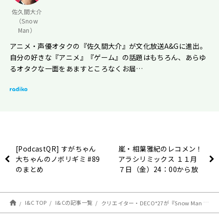
佐久間大介
（Snow
Man）
アニメ・声優オタクの『佐久間大介』が文化放送A&Gに進出。
自分の好きな『アニメ』『ゲーム』の話題はもちろん、あらゆ
るオタクな一面をあますところなくお届…
[PodcastQR] すがちゃん
嵐・相葉雅紀のレコメン！
大ちゃんのノボリギミ #89
アラシリミックス １１月
のまとめ
７日（金）24：00から放
送！
I&C TOP
I&Cの記事一覧
クリエイター・DECO*27が『Snow Man 佐久間大介の待って、無理、しんどい、、』に初登場！ Snow Manに提供した楽曲の裏話もトーク