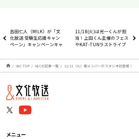
吉田仁人（M!LK）が「文
11/18(火)は光一くんが担
化放送 受験生応援キャン
当！上田くん主催のフェス
ペーン」キャンペーンキャ
やKAT-TUNラストライブ
ラクターに就任決定！ キ
の話を！
ャンペーンソングはM!LK
による完全書き下ろしの新
I&C TOP
I&Cの記事一覧
11/11（火）新メンバーがスタジオ初登場！
曲
メニュー