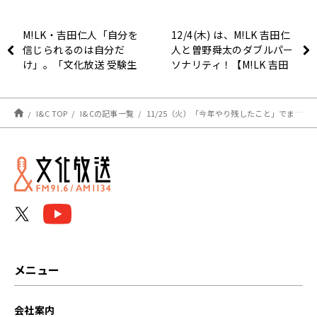
M!LK・吉田仁人「自分を
12/4(木) は、M!LK 吉田仁
信じられるのは自分だ
人と曽野舜太のダブルパー
け」。「文化放送 受験生
ソナリティ！【M!LK 吉田
応援キャンペーン」インタ
仁人のレコメン！】
ビュー
I&C TOP
I&Cの記事一覧
11/25（火）「今年やり残したこと」でまさかの発見が！？
メニュー
会社案内