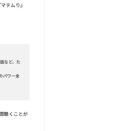
『マテムり』
の話など、た
のパワー全
日間聴くことが