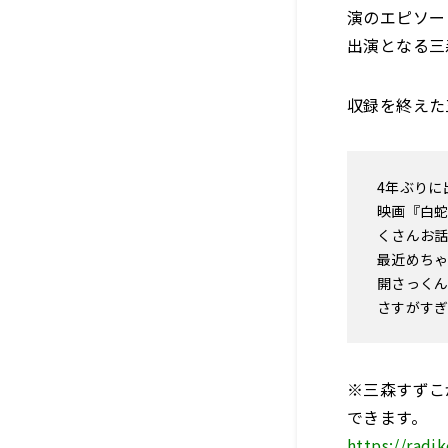
演のエピソー
出演となる三
収録を終えた
4年ぶりに
映画『白蛇
くさんお
最近めち
開さっく
さすがす
※三森すずこ
できます。
https://rad