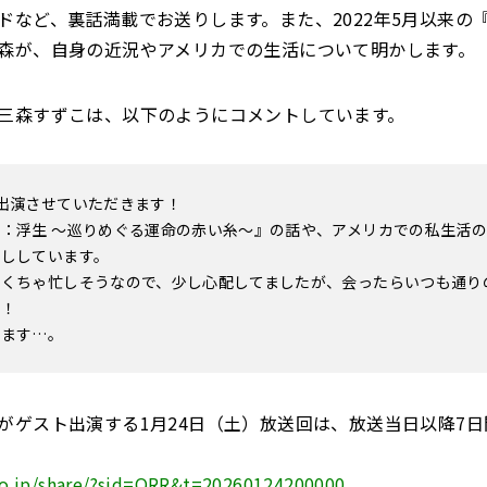
ドなど、裏話満載でお送りします。また、2022年5月以来の
森が、自身の近況やアメリカでの生活について明かします。
三森すずこは、以下のようにコメントしています。
出演させていただきます！
：浮生 ～巡りめぐる運命の赤い糸～』の話や、アメリカでの私生活
話ししています。
ゃくちゃ忙しそうなので、少し心配してましたが、会ったらいつも通り
ん！
ぎます…。
がゲスト出演する1月24日（土）放送回は、放送当日以降7
iko.jp/share/?sid=QRR&t=20260124200000