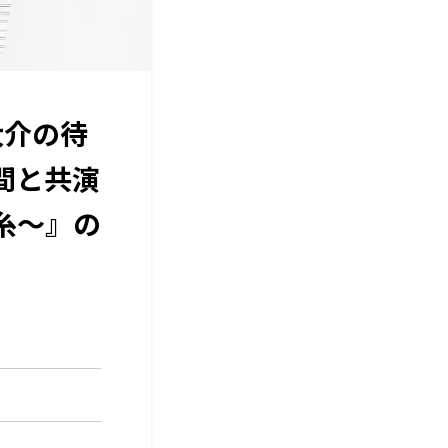
大介の待
間と共演
糸～』の