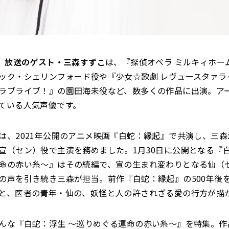
土）放送のゲスト・三森すずこ
は、『探偵オペラ ミルキィホー
ック・シェリンフォード役や『少女☆歌劇 レヴュースタァラ
ラブライブ！』の園田海未役など、数多くの作品に出演。ア
ている人気声優です。
は、2021年公開のアニメ映画『白蛇：縁起』で共演し、三
宣（セン）役で主演を務めました。1月30日に公開となる『白
命の赤い糸～』はその続編で、宣の生まれ変わりとなる仙（
の声を引き続き三森が担当。前作『白蛇：縁起』の500年後
と、医者の青年・仙の、妖怪と人の許されざる愛の行方が描
んな『白蛇：浮生 ～巡りめぐる運命の赤い糸～』を特集。作