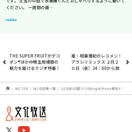
です。 王宮の中庭で永瀬廉くんとおしゃべりするように聴いて
ください。 一週間の疲…
THE SUPER FRUITがデコ
嵐・相葉雅紀のレコメン！
ポン®ほか中晩生柑橘類の
アラシリミックス ２月２
魅力を届けるラジオ特番！
０日（金）24：00から放
好評につき3年連続で放送
送！
決定
I&C TOP
I&Cの記事一覧
2/25(水)の庭ラジはKing & Prince東京ドーム公演の振り返りトークを！