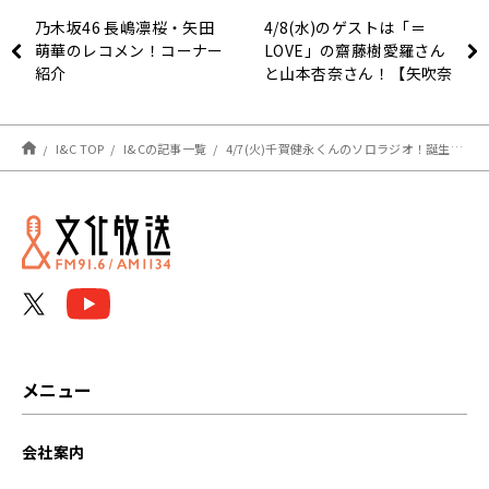
乃木坂46 長嶋凛桜・矢田
4/8(水)のゲストは「＝
萌華のレコメン！コーナー
LOVE」の齋藤樹愛羅さん
紹介
と山本杏奈さん！【矢吹奈
子のレコメン！】
I&C TOP
I&Cの記事一覧
4/7(火)千賀健永くんのソロラジオ！誕生日を迎えた千賀くんです！
メニュー
会社案内