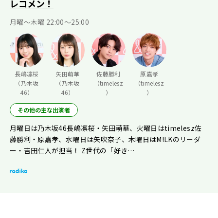
レコメン！
月曜〜木曜 22:00〜25:00
長嶋凛桜
矢田萌華
佐藤勝利
原嘉孝
（乃木坂
（乃木坂
（timelesz
（timelesz
46）
46）
）
）
その他の主な出演者
月曜日は乃木坂46長嶋凛桜・矢田萌華、火曜日はtimelesz佐
藤勝利・原嘉孝、水曜日は矢吹奈子、木曜日はM!LKのリーダ
ー・吉田仁人が担当！ Z世代の「好き…