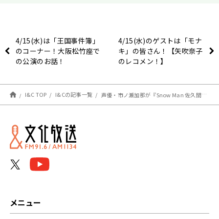
4/15(水)は「王国事件簿」
4/15(水)のゲストは「モナ
のコーナー！大阪松竹座で
キ」の皆さん！【矢吹奈子
の公演のお話！
のレコメン！】
I&C TOP
I&Cの記事一覧
声優・市ノ瀬加那が『Snow Man 佐久間大介の待って、無理、しんどい、、』に登場！ 「チュン」の一言で様々な状況を演じ分ける!?
メニュー