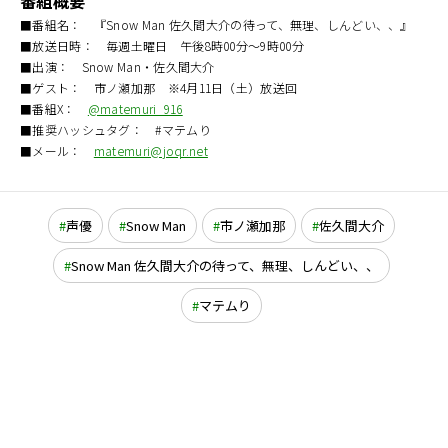
番組概要
■番組名： 『Snow Man 佐久間大介の待って、無理、しんどい、、』
■放送日時： 毎週土曜日 午後8時00分～9時00分
■出演： Snow Man・佐久間大介
■ゲスト： 市ノ瀬加那 ※4月11日（土）放送回
■番組X：
@matemuri_916
■推奨ハッシュタグ： #マテムり
■メール：
matemuri@joqr.net
声優
Snow Man
市ノ瀬加那
佐久間大介
Snow Man 佐久間大介の待って、無理、しんどい、、
マテムり