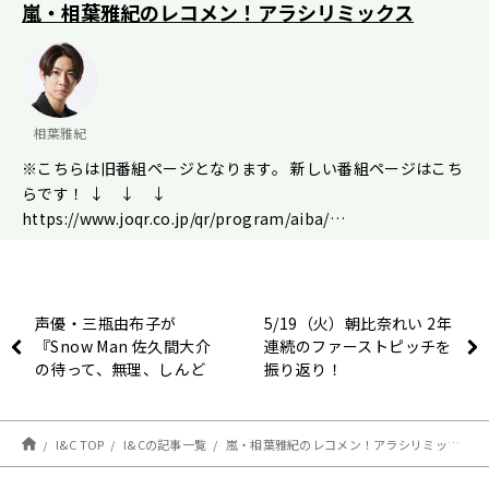
嵐・相葉雅紀のレコメン！アラシリミックス
相葉雅紀
※こちらは旧番組ページとなります。 新しい番組ページはこち
らです！ ↓ ↓ ↓
https://www.joqr.co.jp/qr/program/aiba/…
声優・三瓶由布子が
5/19（火）朝比奈れい 2年
『Snow Man 佐久間大介
連続のファーストピッチを
の待って、無理、しんど
振り返り！
い、、』に初登場！ 「ど
んな作品の話も拾ってくれ
るアニメ愛と知識に脱帽で
I&C TOP
I&Cの記事一覧
嵐・相葉雅紀のレコメン！アラシリミックス ５月２２日（金）24：00から放送！
す!!」