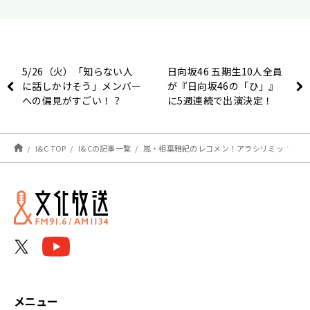
5/26（火）「知らない人
日向坂46 五期生10人全員
に話しかけそう」メンバー
が『日向坂46の「ひ」』
への偏見がすごい！？
に5週連続で出演決定！
I&C TOP
I&Cの記事一覧
嵐・相葉雅紀のレコメン！アラシリミックス ５月２９日（金）24：00から放送！
メニュー