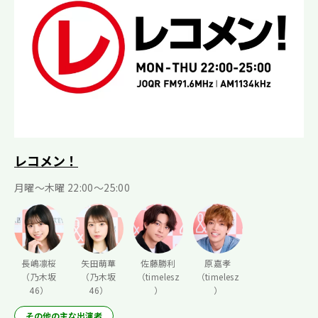
レコメン！
月曜〜木曜 22:00〜25:00
長嶋凛桜
矢田萌華
佐藤勝利
原嘉孝
（乃木坂
（乃木坂
（timelesz
（timelesz
46）
46）
）
）
その他の主な出演者