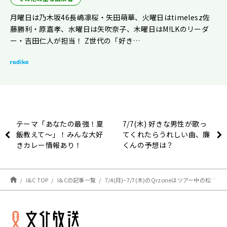
月曜日は乃木坂46長嶋凛桜・矢田萌華、火曜日はtimelesz佐
藤勝利・原嘉孝、水曜日は矢吹奈子、木曜日はM!LKのリーダ
ー・吉田仁人が担当！ Z世代の「好き…
テーマ「あなたの最強！夏
7/7(木) 好きな男性が歌っ
飯教えて〜」！みんな大好
てくれたらうれしい曲、廉
きカレー情報あり！
くんの予想は？
I&C TOP
I&Cの記事一覧
7/4(月)~7/7(木)のQrzoneはツアー中の松島聡！