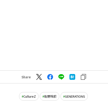
Share
CultureZ
佐野玲於
GENERATIONS