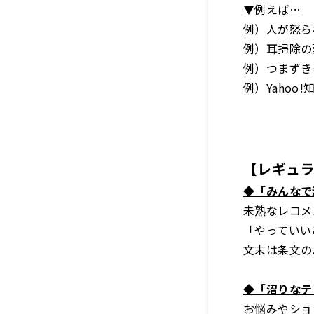
▼例えば…
例）人が怒ら
例）耳掃除の
例）つまずき
例）Yaho
【レギュ
◆「みんなで
未熟なレコメ
「やっていい
文末は条文の
◆「沼りなテ
お悩みやショ