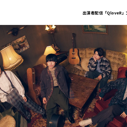
出演者
配信「QloveR」