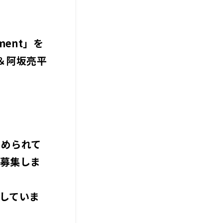
ment」を
＆阿坂亮平
込められて
て募集しま
していま