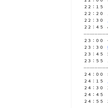
２２：１５ 
２２：２０ 
２２：３０
２２：４５ 
---------------
２３：００ 
２３：３０
２３：４５ 
２３：５５ 
---------------
２４：００ 
２４：１５
２４：３０ 
２４：４５ 
２４：５５ 