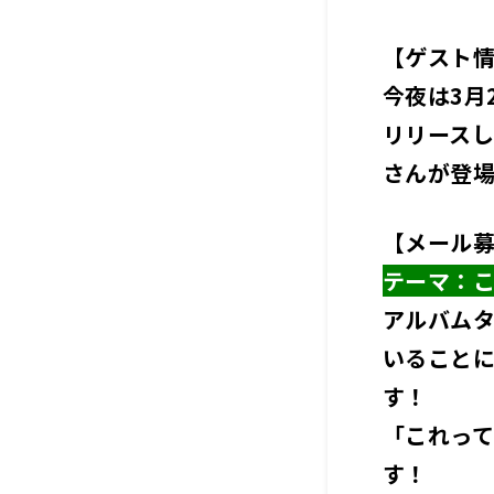
【ゲスト
今夜は3月2
リリース
さんが登
【メール
テーマ：
アルバム
いること
す！
「これっ
す！