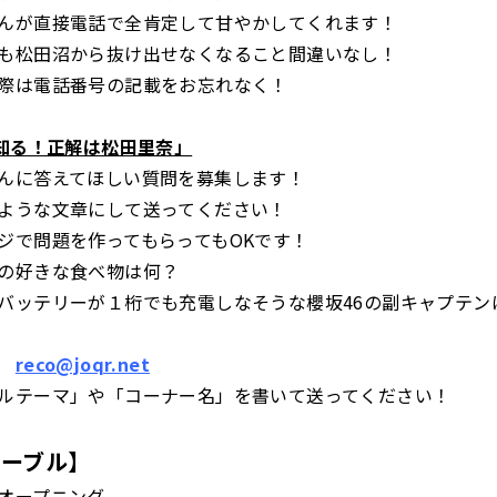
んが直接電話で全肯定して甘やかしてくれます！
も松田沼から抜け出せなくなること間違いなし！
際は電話番号の記載をお忘れなく！
で知る！正解は松田里奈」
んに答えてほしい質問を募集します！
ような文章にして送ってください！
ジで問題を作ってもらってもOKです！
の好きな食べ物は何？
バッテリーが１桁でも充電しなそうな櫻坂46の副キャプテン
先
reco@joqr.net
ルテーマ」や「コーナー名」を書いて送ってください！
テーブル】
オープニング