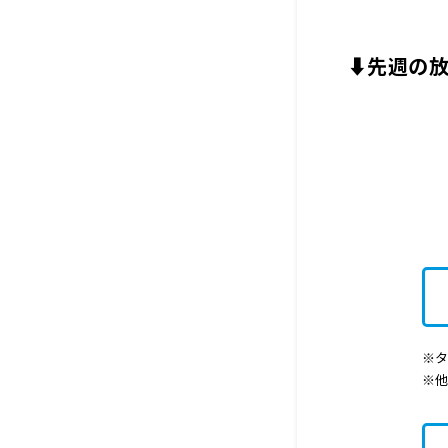
⬇先週の
※タ
※