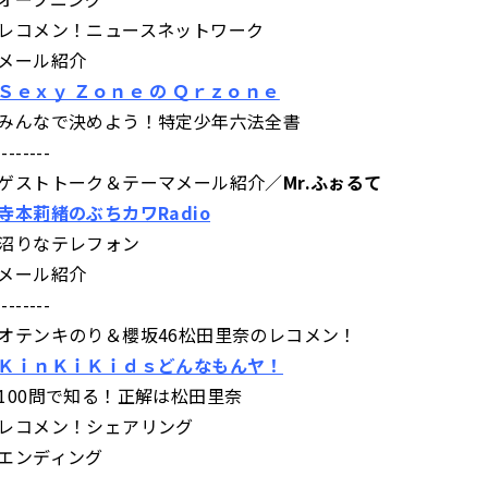
レコメン！ニュースネットワーク
メール紹介
Ｓｅｘｙ Ｚｏｎｅ の Ｑｒｚｏｎｅ
みんなで決めよう！特定少年六法全書
--------
ゲストトーク＆テーマメール紹介／
Mr.ふぉるて
寺本莉緒のぶちカワRadio
沼りなテレフォン
メール紹介
--------
オテンキのり＆櫻坂46松田里奈のレコメン！
ＫｉｎＫｉＫｉｄｓどんなもんヤ！
100問で知る！正解は松田里奈
レコメン！
シェアリング
エンディング