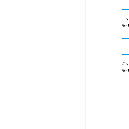
※タ
※
※タ
※