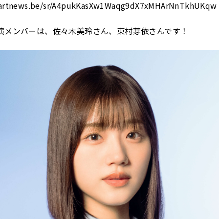
smartnews.be/sr/A4pukKasXw1Waqg9dX7xMHArNnTkhUKqw
演メンバーは、佐々木美玲さん、東村芽依さんです！