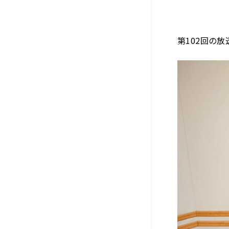
第
102
回の放