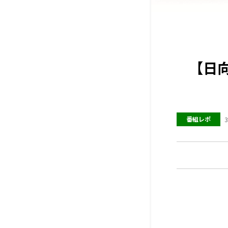
【日向
番組レポ
3