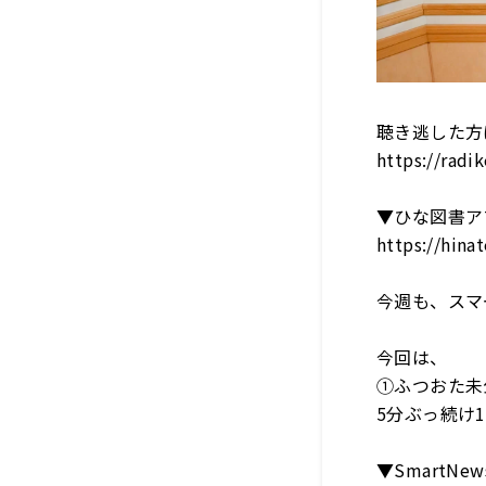
聴き逃した方
https://rad
▼
ひな図書ア
https://hina
今週も、スマ
今回は、
①ふつおた未
5
分ぶっ続け
1
▼SmartNew