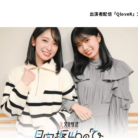
出演者
配信「QloveR」