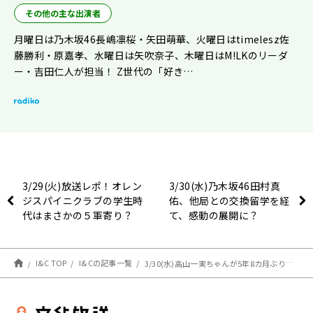
その他の主な出演者
月曜日は乃木坂46長嶋凛桜・矢田萌華、火曜日はtimelesz佐
藤勝利・原嘉孝、水曜日は矢吹奈子、木曜日はM!LKのリーダ
ー・吉田仁人が担当！ Z世代の「好き…
3/29(火)放送レポ！オレン
3/30(水)乃木坂46田村真
ジスパイニクラブの学生時
佑、他局との交換留学を経
代はまさかの５軍寄り？
て、感動の展開に？
I&C TOP
I&Cの記事一覧
3/30(水)高山一実ちゃんが5年8カ月ぶりのレコメン！登場でした！