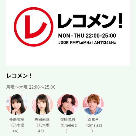
レコメン！
月曜〜木曜 22:00〜25:00
長嶋凛桜
矢田萌華
佐藤勝利
原嘉孝
（乃木坂
（乃木坂
（timelesz
（timelesz
46）
46）
）
）