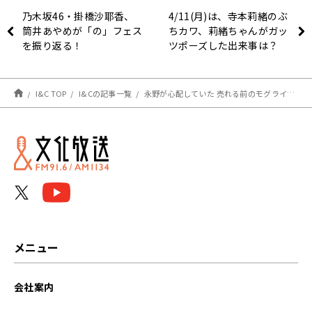
乃木坂46・掛橋沙耶香、
4/11(月)は、寺本莉緒のぶ
筒井あやめが「の」フェス
ちカワ、莉緒ちゃんがガッ
を振り返る！
ツポーズした出来事は？
I&C TOP
I&Cの記事一覧
永野が心配していた 売れる前のモグライダー
メニュー
会社案内