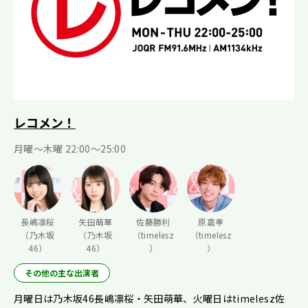
レコメン！
月曜〜木曜 22:00〜25:00
長嶋凛桜
矢田萌華
佐藤勝利
原嘉孝
（乃木坂
（乃木坂
（timelesz
（timelesz
46）
46）
）
）
その他の主な出演者
月曜日は乃木坂46長嶋凛桜・矢田萌華、火曜日はtimelesz佐