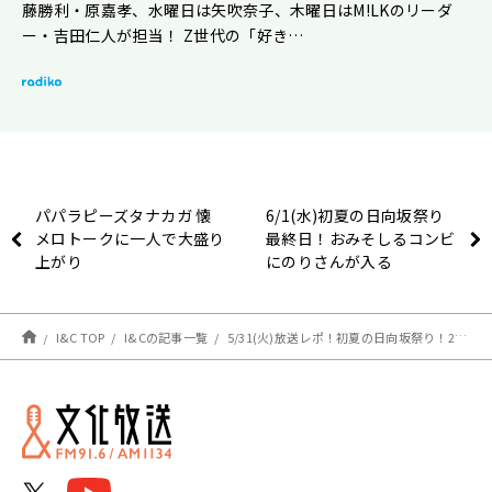
藤勝利・原嘉孝、水曜日は矢吹奈子、木曜日はM!LKのリーダ
ー・吉田仁人が担当！ Z世代の「好き…
パパラピーズタナカガ 懐
6/1(水)初夏の日向坂祭り
メロトークに一人で大盛り
最終日！おみそしるコンビ
上がり
にのりさんが入る
と・・・？
I&C TOP
I&Cの記事一覧
5/31(火)放送レポ！初夏の日向坂祭り！2日目は、加藤史帆ちゃんと佐々木久美ちゃんと小坂菜緒ちゃんが登場してくれました！