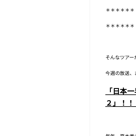
＊＊＊＊＊＊
＊＊＊＊＊＊
そんなツアー
今週の放送、
「日本一
２」！！
毎年、夏本番