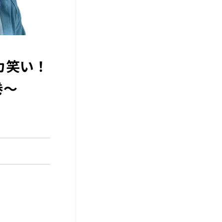
カ笑い！
巻〜