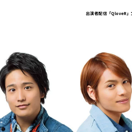
出演者
配信「QloveR」