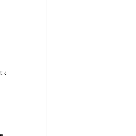
ます
２
画。