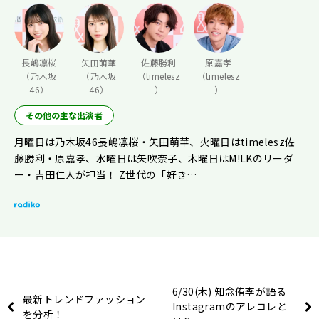
長嶋凛桜
矢田萌華
佐藤勝利
原嘉孝
（乃木坂
（乃木坂
（timelesz
（timelesz
46）
46）
）
）
その他の主な出演者
月曜日は乃木坂46長嶋凛桜・矢田萌華、火曜日はtimelesz佐
藤勝利・原嘉孝、水曜日は矢吹奈子、木曜日はM!LKのリーダ
ー・吉田仁人が担当！ Z世代の「好き…
6/30(木) 知念侑李が語る
最新トレンドファッション
Instagramのアレコレと
を分析！