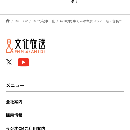
は？
I&C TOP
I&Cの記事一覧
6/30(木) 廉くんの主演ドラマ「新・信長公記」クランクイン！共演のみなさまは・・・
メニュー
会社案内
採用情報
ラジオCMご利用案内