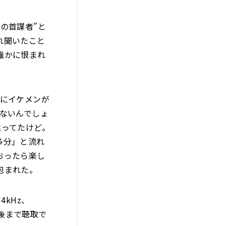
の首謀者”と
れ聞いたこと
誰かに恨まれ
場にイケメンが
ないんでしょ
違ってたけど。
多分」と流れ
おったら楽し
包まれた。
4kHz、
週間後まで聴取で