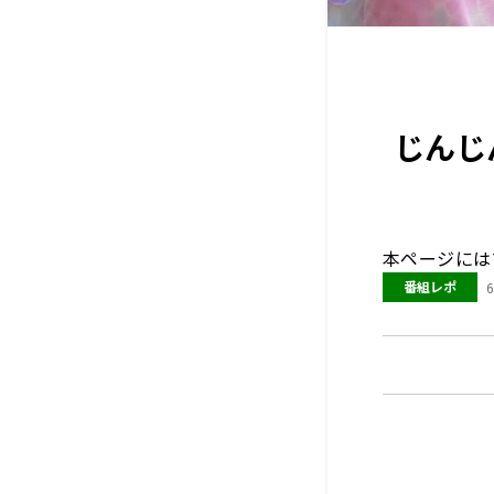
じんじ
本ページには
番組レポ
6