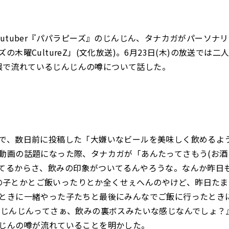
outuber『パパラピーズ』のじんじん、タナカガがパーソナ
の木曜CultureZ」(文化放送)。6月23日(木)の放送では二
er界隈で流れているじんじんの噂について話した。
で、数日前に投稿した「大嫌いなビールを美味しく飲めるよ
動画の話題になった際、タナカガが「あんたってさもう(お酒
てるからさ、飲みの印象がついてるんやろうな。なんか昨日
erの子とかとご飯いったりとか全くせぇへんのやけど、昨日たまた
ときに一緒やった子たちと最後にみんなでご飯に行ったとき
かじんじんってさぁ、飲みの裏ボスみたいな感じなんでしょ？
じんの噂が流れていることを明かした。