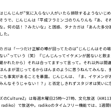
はじんじんが“気に入らない人がいたら排除するようないじめ
そうで、じんじんは「平成フラミンゴのりんりんも『あ、そ
な。何の話！？みたいな」と困惑、タナカガは「あんた多分
した。
カガは「一つだけ正解の噂が回ってたのは“じんじんはその
ない”っていう（笑）『じんじんってイケメンが居ないと飲ま
聞かれたから）それは合ってますって言って。それ以外は間
ほんまが混じってるからほんまのように思うねんてみんな、
にも事実があることを暴露。じんじんは、「ま、イケメンが
みんなそうじゃない！？」と否定しきれずスタジオは笑いに
のCultureZ」は毎週木曜日25時～27時、文化放送（AM113
Hz、radiko）で放送中。radikoのタイムフリー機能では、1