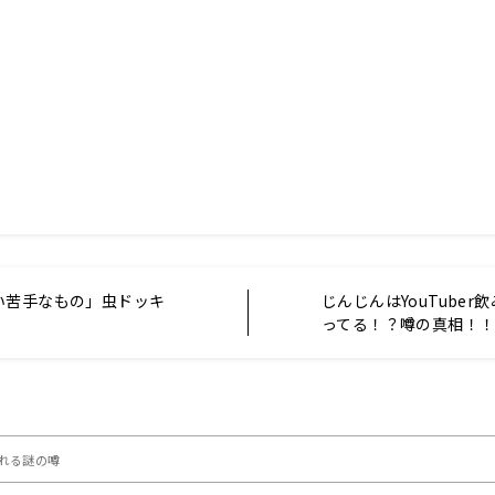
い苦手なもの」虫ドッキ
じんじんはYouTuber
ってる！？噂の真相！
流れる謎の噂