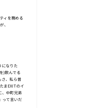
リティを務める
人が、
うになりた
を)飲んでる
もさ、私ら普
まEXITのイ
に、中町兄弟
』って言いだ