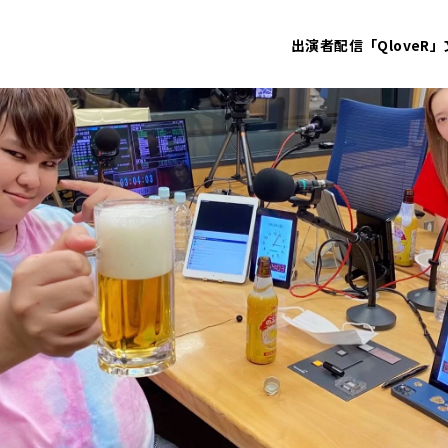
出演者
配信「QloveR」