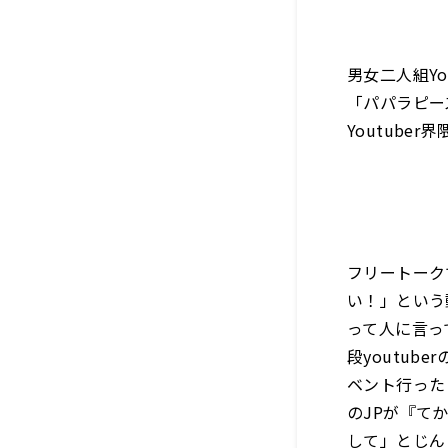
男女二人組Y
「パパラピーズ
Youtub
フリートーク
い！」という
って人に言っ
段youtub
ベント行った
のJPが『て
して」とじん