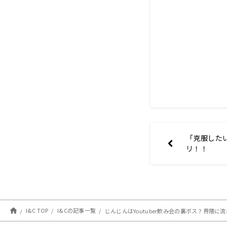
「克服した
リ！！
I&C TOP
I&Cの記事一覧
じんじんはYoutuber飲み会の裏ボス？界隈に