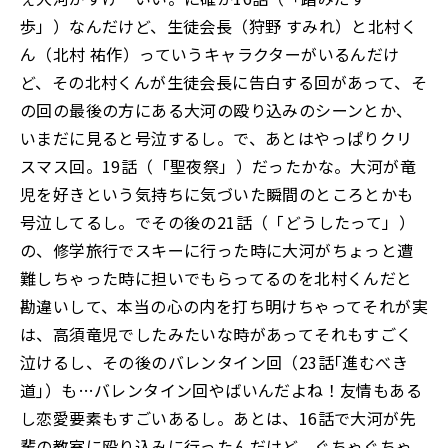
歩」）なんだけど、生徒会長（狩野 すみれ）と北村く
ん（北村 祐作）っていうキャラクターがいるんだけ
ど、その北村くんが生徒会長に告白する回があって、そ
の回の最後の方にある大河の殴り込みのシーンとか、
いまだに見ると号泣するし。で、あとはやっぱりクリ
スマス回。19話（「聖夜祭」）だったかな。大河が竜
児を好きという気持ちに気づいた瞬間のところとかも
号泣してるし。でその後の21話（「どうしたって」）
の、修学旅行でスキーに行った時に大河がちょっと遭
難しちゃった時に担いでもらってるのを北村くんだと
勘違いして、本当の心の内を打ち明けちゃってそれが実
は、高須竜児でしたみたいな時があってそれもすごく
泣けるし、その後のバレンタイン回（23話｢進むべき
道｣）も…バレンタイン回やばいんだよね！友情もある
し恋愛要素もすごいあるし。あとは、16話で大河が先
輩の教室に殴り込みに行ったんだけど、ぐちゃぐちゃ