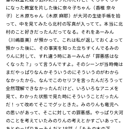
になった教室を片した後に奈々子ちゃん（香椎 奈々
子）と木原ちゃん（木原 麻耶）が大河の生徒手帳を拾
って、中を見てみたら北村の写真が入ってて。本当に北
村のこと好きだったんだってなる。それをあーみん
（川嶋亜美）が預かって、これは私が返しておくよって
預かった後に、その事実を知った立ちすくんでるみの
りんに対して、すれ違う時にあーみんが「罪悪感はな
くなった？」って言うんですよ。そのシーンが当時俺は
まだやっぱりなんかそういうのにそういうのがわから
なかったから、なんでこのセリフを言ったんだろうって
全然理解できなかったんだけど、いろいろなアニメを
見て、わかった状態で見た時にそういうことだったん
だ！って改めてそこでグッときた。みのりんも竜児へ
の思いがあって、そこに対しての罪悪感。やっぱり大河
のことを考えていたみのりんの考えとかすごいあって。
あとやっぱりあーみんだと18話（「もみの木の下