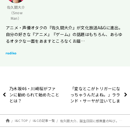
佐久間大介
（Snow
Man）
アニメ・声優オタクの『佐久間大介』が文化放送A&Gに進出。
自分の好きな『アニメ』『ゲーム』の話題はもちろん、あらゆ
るオタクな一面をあますところなくお届…
乃木坂46・川﨑桜がファ
「変なとこがトリガーにな
ンに勧められて始めたこと
っちゃうんだよね。」ララ
とは？
ンド・サーヤが泣いてしま
ったこととは？
I&C TOP
I&Cの記事一覧
佐久間大介、誕生日回に感無量の叫び。「これが冠番組の力か！ありがてぇ！」