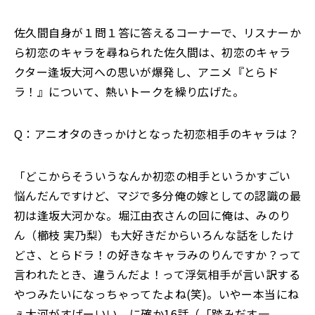
佐久間自身が１問１答に答えるコーナーで、リスナーか
ら初恋のキャラを尋ねられた佐久間は、初恋のキャラ
クター逢坂大河への思いが爆発し、アニメ『とらド
ラ！』について、熱いトークを繰り広げた。
Q：アニオタのきっかけとなった初恋相手のキャラは？
「どこからそういうなんか初恋の相手というかすごい
悩んだんですけど、マジで多分俺の嫁としての認識の最
初は逢坂大河かな。堀江由衣さんの回に俺は、みのり
ん（櫛枝 実乃梨）も大好きだからいろんな話をしたけ
どさ、とらドラ！の好きなキャラみのりんですか？って
言われたとき、違うんだよ！って浮気相手が言い訳する
やつみたいになっちゃってたよね(笑)。いやー本当にね
ぇ大河がすげーいい。に確か16話（「踏みだす一