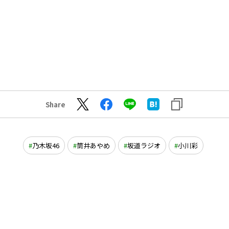
Share
乃木坂46
筒井あやめ
坂道ラジオ
小川彩