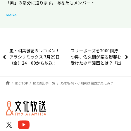
「素」の部分に迫ります。 あなたもメンバー…
嵐・相葉雅紀のレコメン！
フリーポーズを2000個持
アラシリミックス 7月29日
つ男、佐久間が語る影響を
（金）24：00から放送！
受けた少年漫画とは？「出
てくるキャラクターのファ
イティングポーズほぼでき
る」
I&C TOP
I&Cの記事一覧
乃木坂46・小川彩は給食が楽しみ？