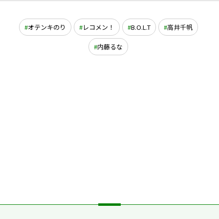
オテンキのり
レコメン！
B.O.L.T
高井千帆
内藤るな