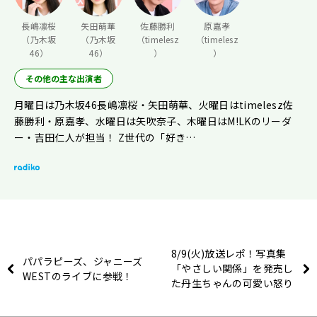
長嶋凛桜
矢田萌華
佐藤勝利
原嘉孝
（乃木坂
（乃木坂
（timelesz
（timelesz
46）
46）
）
）
その他の主な出演者
月曜日は乃木坂46長嶋凛桜・矢田萌華、火曜日はtimelesz佐
藤勝利・原嘉孝、水曜日は矢吹奈子、木曜日はM!LKのリーダ
ー・吉田仁人が担当！ Z世代の「好き…
8/9(火)放送レポ！写真集
パパラピーズ、ジャニーズ
「やさしい関係」を発売し
WESTのライブに参戦！
た丹生ちゃんの可愛い怒り
方♡