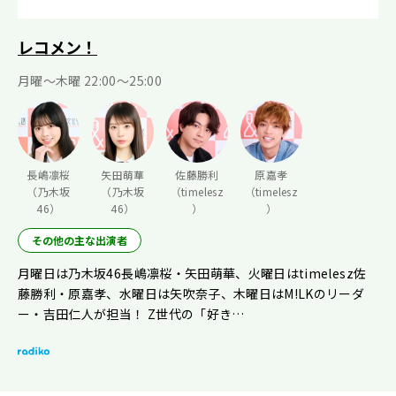
レコメン！
月曜〜木曜 22:00〜25:00
長嶋凛桜
矢田萌華
佐藤勝利
原嘉孝
（乃木坂
（乃木坂
（timelesz
（timelesz
46）
46）
）
）
その他の主な出演者
月曜日は乃木坂46長嶋凛桜・矢田萌華、火曜日はtimelesz佐
藤勝利・原嘉孝、水曜日は矢吹奈子、木曜日はM!LKのリーダ
ー・吉田仁人が担当！ Z世代の「好き…