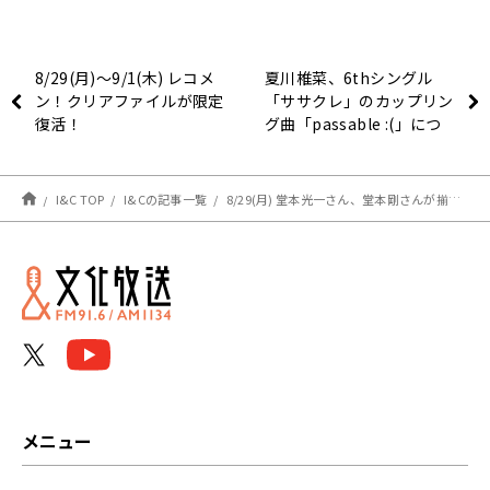
8/29(月)～9/1(木) レコメ
夏川椎菜、6thシングル
ン！クリアファイルが限定
「ササクレ」のカップリン
復活！
グ曲「passable :(」につ
いて語る！「CD1枚全部が
夏川作詞になったのは初め
て」
I&C TOP
I&Cの記事一覧
8/29(月) 堂本光一さん、堂本剛さんが揃って登場！
メニュー