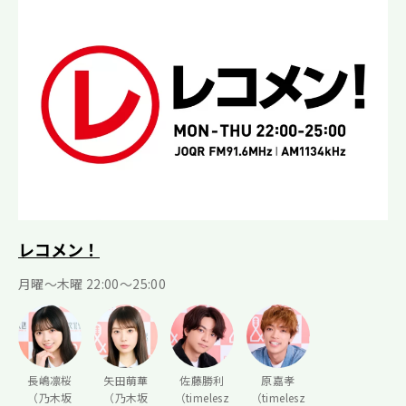
レコメン！
月曜〜木曜 22:00〜25:00
長嶋凛桜
矢田萌華
佐藤勝利
原嘉孝
（乃木坂
（乃木坂
（timelesz
（timelesz