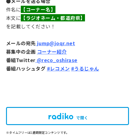
●メールを送る場合
件名に
【コーナー名】
本文に
【ラジオネーム・都道府県】
を記載してください！
メールの宛先
jump@joqr.net
募集中の企画
コーナー紹介
番組Twitter
@reco_oshirase
番組ハッシュタグ
#レコメン
#うるじゃん
で開く
※タイムフリーは1週間限定コンテンツです。