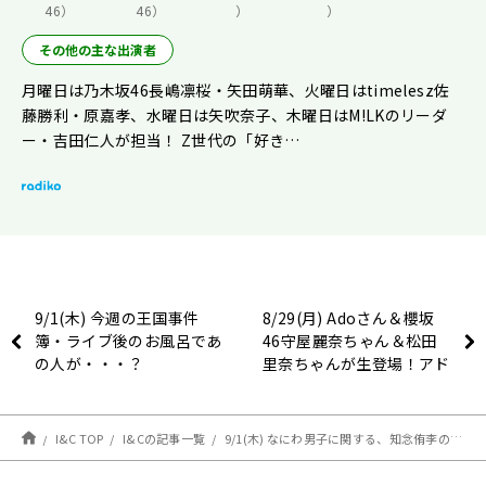
46）
46）
）
）
その他の主な出演者
月曜日は乃木坂46長嶋凛桜・矢田萌華、火曜日はtimelesz佐
藤勝利・原嘉孝、水曜日は矢吹奈子、木曜日はM!LKのリーダ
ー・吉田仁人が担当！ Z世代の「好き…
9/1(木) 今週の王国事件
8/29(月) Adoさん＆櫻坂
簿・ライブ後のお風呂であ
46守屋麗奈ちゃん＆松田
の人が・・・？
里奈ちゃんが生登場！アド
レナリン全開でお送りしま
す！
I&C TOP
I&Cの記事一覧
9/1(木) なにわ男子に関する、知念侑李の”ある野望”とは？