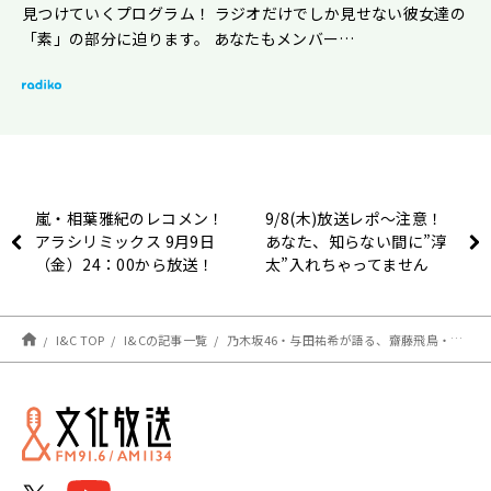
見つけていくプログラム！ ラジオだけでしか見せない彼女達の
「素」の部分に迫ります。 あなたもメンバー…
嵐・相葉雅紀のレコメン！
9/8(木)放送レポ〜注意！
アラシリミックス 9月9日
あなた、知らない間に”淳
（金）24：00から放送！
太”入れちゃってません
か…？の巻〜
I&C TOP
I&Cの記事一覧
乃木坂46・与田祐希が語る、齋藤飛鳥・西野七瀬との秘話とは？