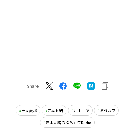
Share
生見愛瑠
寺本莉緒
井手上漠
ぶちカワ
寺本莉緒のぶちカワRadio