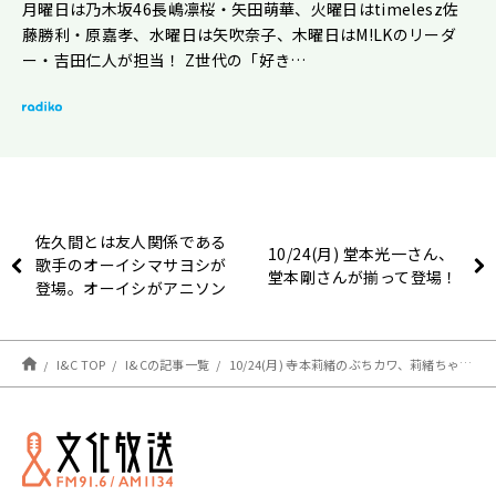
月曜日は乃木坂46長嶋凛桜・矢田萌華、火曜日はtimelesz佐
藤勝利・原嘉孝、水曜日は矢吹奈子、木曜日はM!LKのリーダ
ー・吉田仁人が担当！ Z世代の「好き…
佐久間とは友人関係である
10/24(月) 堂本光一さん、
歌手のオーイシマサヨシが
堂本剛さんが揃って登場！
登場。オーイシがアニソン
シンガーシンガーソングラ
イターとして活動する上で
大切にしていることとは。
I&C TOP
I&Cの記事一覧
10/24(月) 寺本莉緒のぶちカワ、莉緒ちゃんが最近読んだ本は？