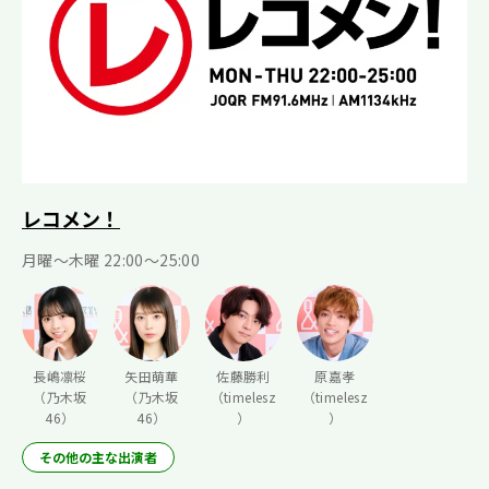
レコメン！
月曜〜木曜 22:00〜25:00
長嶋凛桜
矢田萌華
佐藤勝利
原嘉孝
（乃木坂
（乃木坂
（timelesz
（timelesz
46）
46）
）
）
その他の主な出演者