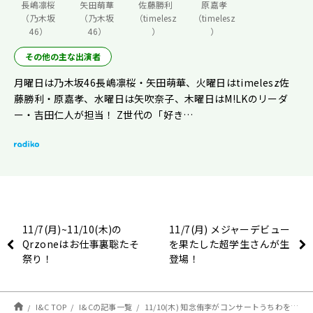
長嶋凛桜
矢田萌華
佐藤勝利
原嘉孝
（乃木坂
（乃木坂
（timelesz
（timelesz
46）
46）
）
）
その他の主な出演者
月曜日は乃木坂46長嶋凛桜・矢田萌華、火曜日はtimelesz佐
藤勝利・原嘉孝、水曜日は矢吹奈子、木曜日はM!LKのリーダ
ー・吉田仁人が担当！ Z世代の「好き…
11/7(月)~11/10(木)の
11/7(月) メジャーデビュー
Qrzoneはお仕事裏聡たそ
を果たした超学生さんが生
祭り！
登場！
I&C TOP
I&Cの記事一覧
11/10(木) 知念侑李がコンサートうちわを見て感じることって？