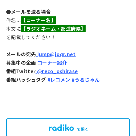
●メールを送る場合
件名に
【コーナー名】
本文に
【ラジオネーム・都道府県】
を記載してください！
メールの宛先
jump@joqr.net
募集中の企画
コーナー紹介
番組Twitter
@reco_oshirase
番組ハッシュタグ
#レコメン
#うるじゃん
で開く