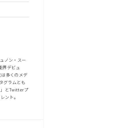
ジュノン・スー
能界デビュ
在は多くのメデ
スタグラムとも
Twitterプ
タレント。