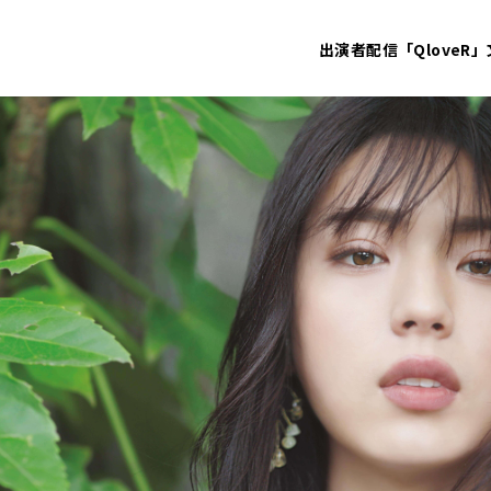
出演者
配信「QloveR」