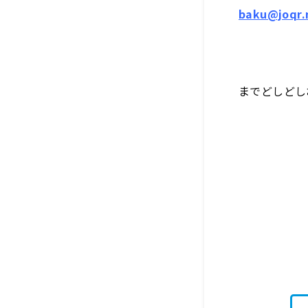
baku@joqr.
までどしどし