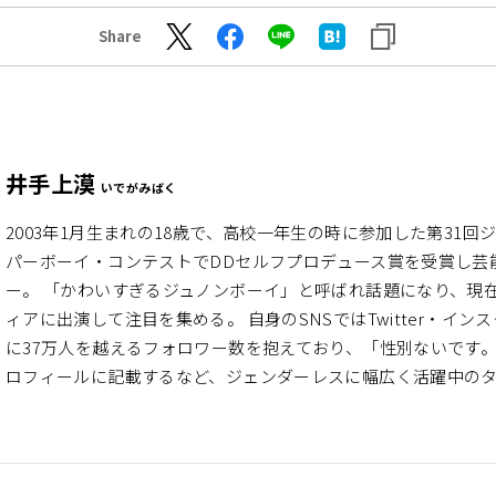
Share
井手上漠
いでがみばく
2003年1月生まれの18歳で、高校一年生の時に参加した第31回
パーボーイ・コンテストでDDセルフプロデュース賞を受賞し芸
ー。 「かわいすぎるジュノンボーイ」と呼ばれ話題になり、現
ィアに出演して注目を集める。 自身のSNSではTwitter・イン
に37万人を越えるフォロワー数を抱えており、「性別ないです。」と
ロフィールに記載するなど、ジェンダーレスに幅広く活躍中の