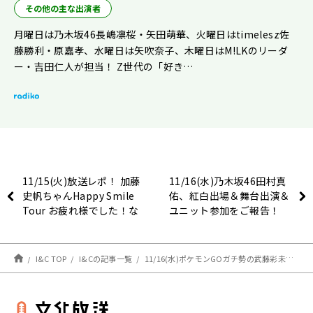
その他の主な出演者
月曜日は乃木坂46長嶋凛桜・矢田萌華、火曜日はtimelesz佐
藤勝利・原嘉孝、水曜日は矢吹奈子、木曜日はM!LKのリーダ
ー・吉田仁人が担当！ Z世代の「好き…
11/15(火)放送レポ！ 加藤
11/16(水)乃木坂46田村真
史帆ちゃんHappy Smile
佑、紅白出場＆舞台出演＆
Tour お疲れ様でした！な
ユニット参加をご報告！
放送！
I&C TOP
I&Cの記事一覧
11/16(水)ポケモンGOガチ勢の武藤彩未さんと、吹き飛ばせストレス企画！