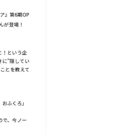
ア』第6期OP
んが登場！
と！という企
きに”隠してい
ることを教えて
、おふくろ」
ので、今ノー