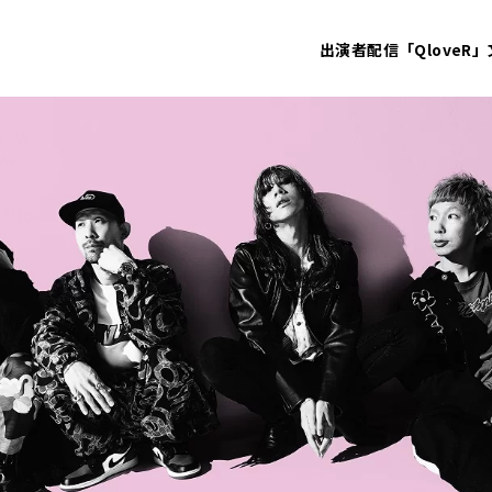
出演者
配信「QloveR」