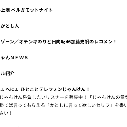
手上漠 ベルガモットナイト
殺かとし人
国ゾーン／オテンキのりと日向坂46加藤史帆のレコメン！
ちゃんＮＥＷＳ
ール紹介
にょへにょ ひとことテレフォンじゃんけん！
じゃんけん勝負したいリスナーを募集中！「じゃんけんの意
勝てば言ってもらえる「かとしに言って欲しいセリフ」を書
さい！