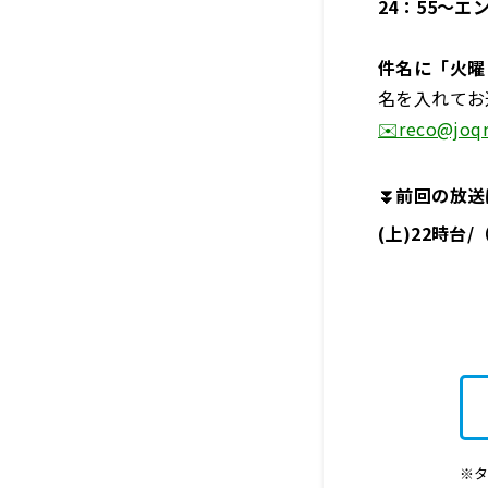
24：55～エ
件名に「火曜
名を入れてお
✉️reco@joqr
⏬前回の放送は
(上)22時台
※タ