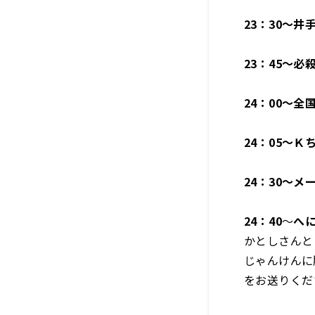
23：30～井
23
：
45
～必
24
：
00
～全
24
：
05
～Ｋ
24
：
30
～
メ
24：4
0
～
へ
かとしさんと
じゃんけんに
をお送りくだ