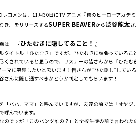
）のレコメンは、11月30日にTV アニメ『僕のヒーローアカデミ
SUPER BEAVER
渋谷龍太
むき』をリリースする
から
さ
『
ひたむきに隠してること！
』
画は…
ルタイトル「ひたむき」ですが、ひたむきに頑張っているこ
尽くされていると思うので、リスナーの皆さんから「ひたむ
テーマに募集したいと思います！皆さんが”ひた隠し”してい
谷さんに隠し通すべきかどうか判定してもらいます！
を「パパ、ママ」と呼んでいますが、友達の前では「オヤジ
で呼んでいます。
なのですが「このパンツ誰の？」と全校生徒の前で言われた