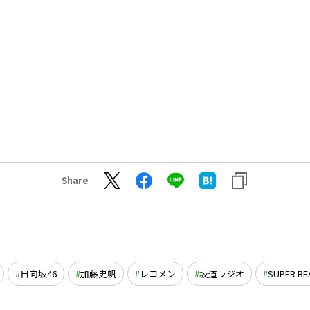
Share
日向坂46
加藤史帆
レコメン
坂道ラジオ
SUPER BE