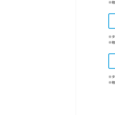
※
※タ
※
※タ
※