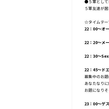
●５軍として
５軍友達が居
☆タイムテー
22
：
00
～オ
22
：
20
～メ
22
：
30
～Sex
22
：
45
～
ド
募集中のお題
あなたなりに
お題になりそ
23
：
00
～ゲス