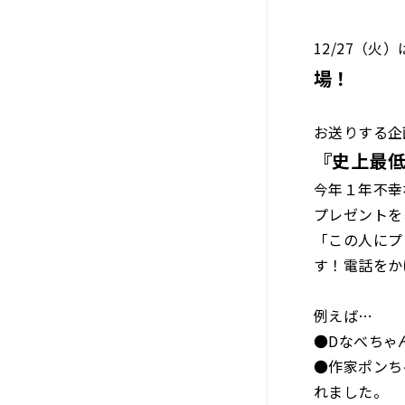
12/27（
場！
お送りする企
『史上最低
今年１年不幸
プレゼントを
「この人にプ
す！電話をか
例えば…
●Dなべちゃ
●作家ポンち
れました。