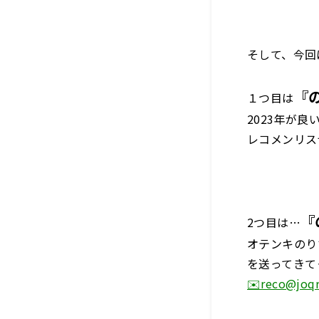
そして、今回
『
１つ目は
2023年が
レコメンリス
『
2つ目は…
オテンキのり
を送ってきて
✉️reco@joqr