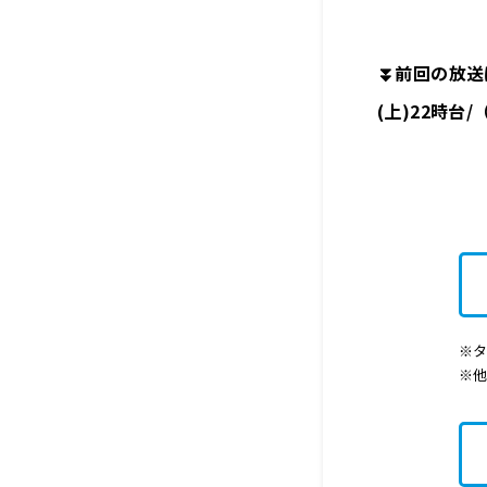
⏬前回の放送は
(上)22時台
※タ
※