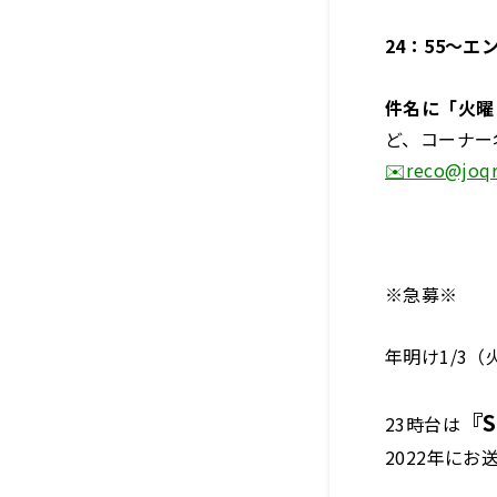
24：55～エ
件名に「火曜
ど、コーナー
✉️reco@joqr
※急募※
年明け1/3
『S
23時台は
2022年に