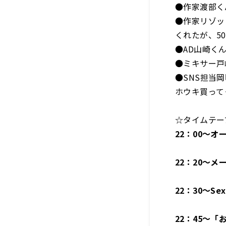
●作家渡部く
●作家リゾッ
くれたが、5
●AD山崎く
●ミキサー戸
●SNS担当
ホウキ買って
☆タイムテー
22
：
00
～オ
22
：
20
～メ
22
：
30
～Sex
22
：
45
～「