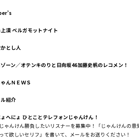
er’s
手上漠 ベルガモットナイト
殺かとし人
国ゾーン／オテンキのりと日向坂46加藤史帆のレコメン！
ちゃんＮＥＷＳ
ール紹介
にょへにょ ひとことテレフォンじゃんけん！
じゃんけん勝負したいリスナーを募集中！「じゃんけんの意
って欲しいセリフ」を書いて、メールをお送りください！