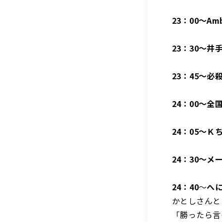
23
：
00
～Amb
23：30～井
23
：
45
～必
24
：
00
～全
24
：
05
～Ｋ
24
：
30
～
メ
24：4
0
～
へ
かとしさんと
「勝ったら言