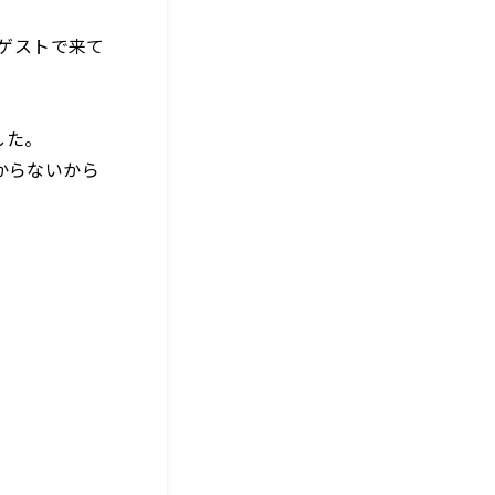
がゲストで来て
した。
からないから