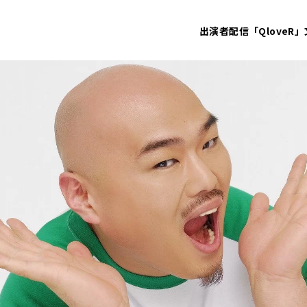
出演者
配信「QloveR」