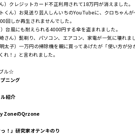
ん）クレジットカード不正利用されて18万円が消えました。
トくん）お見送り芸人しんいちのYouTubeに、クロちゃん
000回しか再生されませんでした。
ん）台風にも耐えられる4000円する傘を盗まれました。
崎さん）髭剃り、パソコン、エアコン、家電が一気に壊れま
岡明太子）一万円の掃除機を親に買ってあげたが「使い方が分
くれ！」と言われました。
ブル☆
ープニング
ール紹介
y ZoneのQrzone
おっ！」研究家オテンキのり