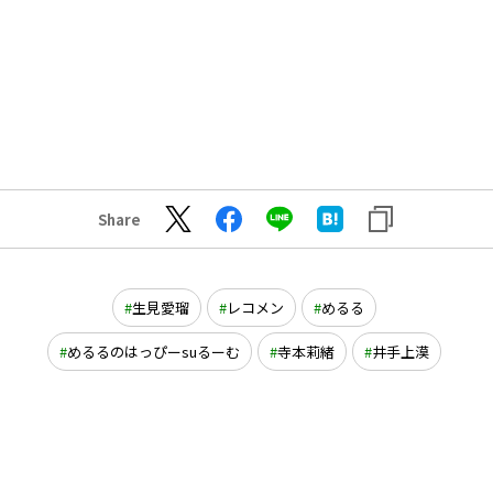
Share
生見愛瑠
レコメン
めるる
めるるのはっぴーsuるーむ
寺本莉緒
井手上漠