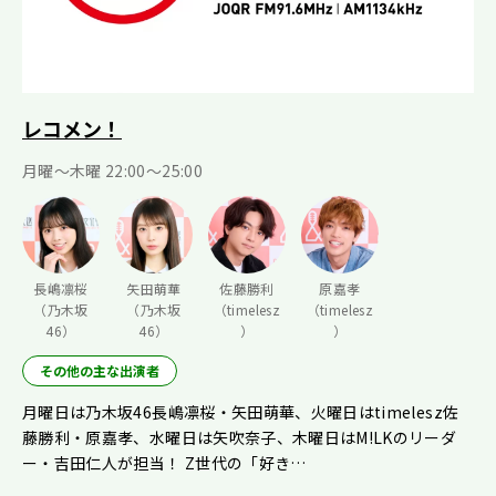
レコメン！
月曜〜木曜 22:00〜25:00
長嶋凛桜
矢田萌華
佐藤勝利
原嘉孝
（乃木坂
（乃木坂
（timelesz
（timelesz
46）
46）
）
）
その他の主な出演者
月曜日は乃木坂46長嶋凛桜・矢田萌華、火曜日はtimelesz佐
藤勝利・原嘉孝、水曜日は矢吹奈子、木曜日はM!LKのリーダ
ー・吉田仁人が担当！ Z世代の「好き…