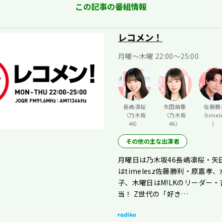
この記事の番組情報
レコメン！
月曜〜木曜 22:00〜25:00
長嶋凛桜
矢田萌華
佐藤勝
（乃木坂
（乃木坂
（timel
46）
46）
）
その他の主な出演者
月曜日は乃木坂46長嶋凛桜・矢
はtimelesz佐藤勝利・原嘉孝
子、木曜日はM!LKのリーダー
当！ Z世代の「好き…