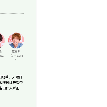
利
原嘉孝
esz
（timelesz
）
田萌華、火曜日
、水曜日は矢吹奈
・吉田仁人が担