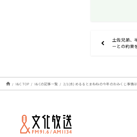
土佐兄弟、
ーとの約束
I&C TOP
I&Cの記事一覧
2/1(水) めるるとまねねの今年のおみくじ事情