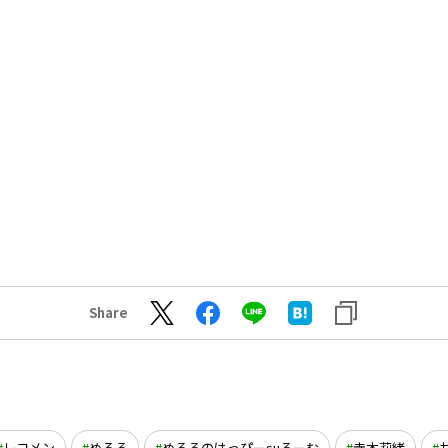
Share
レコメン
めるる
めるるのはっぴーsuるーむ
寺本莉緒