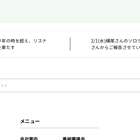
半年の時を超え、リスナ
2/1(水)横尾さんのソ
を果たす
さんからご報告させて
す。
は？？
メニュー
会社案内
番組審議会