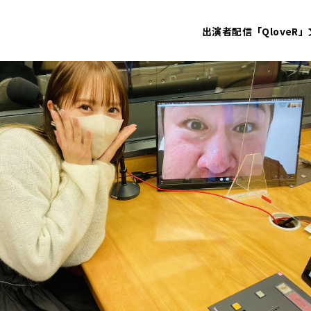
出演者
配信「QloveR」