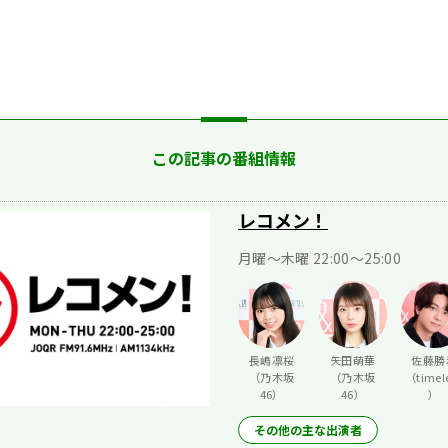
この記事の番組情報
レコメン！
月曜〜木曜 22:00〜25:00
長嶋凛桜
矢田萌華
佐藤勝
（乃木坂
（乃木坂
（timel
46）
46）
）
その他の主な出演者