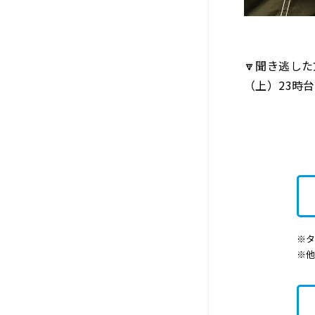
🔽聞き逃した
（上）23時台
※タ
※