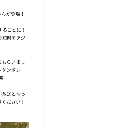
ゃんが登場！
することに！
愛知県をアジ
てもらいまし
ンケンポン
笑
い放送となっ
きください！