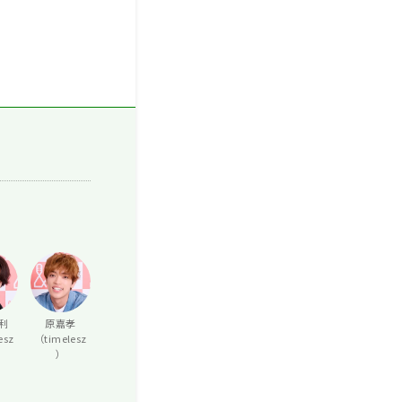
利
原嘉孝
esz
（timelesz
）