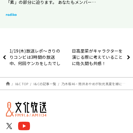
「素」の部分に迫ります。 あなたもメンバー…
1/19(木)放送レポ〜きりの
日高里菜がキャラクターを
りコンビは3時間の放送
演じる際に考えていること
中、何回ケンカをしたでし
に佐久間も共感！
ょう？の巻〜
I&C TOP
I&Cの記事一覧
乃木坂46・筒井あやめが秋元真夏を嫁にしたい理由とは？