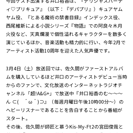
今回ゲスト出演する井口裕香は、『デリシャスパーテ
ィ♡プリキュア』（以下：『デパプリ』）キュアヤム
ヤム役、『とある魔術の禁書目録』インデックス役、
西尾維新による小説シリーズ『物語』での阿良々木月
火役など、天真爛漫で個性溢れるキャラクターを数多く
演じているほか、音楽活動も精力的に行い、今年2月で
アーティスト活動10周年を迎えた人気声優です。
3月4日（土）放送回では、佐久間がファーストアルバ
ムを購入しているほど井口のアーティストデビュー当時
からのファンで、文化放送のインターネットラジオチ
ャンネル「超!A&G+」で放送中『井口裕香のむ～～～
ん ⊂( ＾ω＾)⊃』（毎週月曜日午後10時00分～）の
ヘビーリスナーであることを告白することから番組が
スタート。
その後、佐久間が師匠と慕うKis-My-Ft2の宮田俊哉と