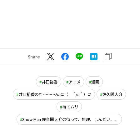
Share
井口裕香
アニメ
漫画
井口裕香のむ～～～ん ⊂（ ＾ω＾）⊃
佐久間大介
待てムリ
Snow Man 佐久間大介の待って、無理、しんどい、、