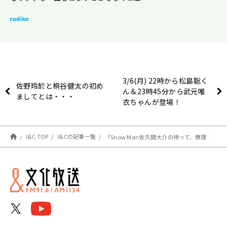
3/6(月) 22時から松島聡く
佐野玲於と桐谷健太の初め
ん＆23時45分から武元唯
ましてとは・・・
衣ちゃんが登場！
I&C TOP
I&Cの記事一覧
『Snow Man佐久間大介の待って、無理、しんどい、、』 3月4日（土）放送回のゲストに、声優・井口裕香！ 「緊張しすぎて、何を話したか覚えていない。あれは夢か幻だったのでしょうか」