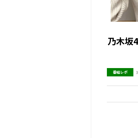
乃木坂
番組レポ
3