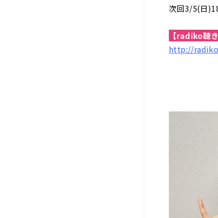
次回3/5(日
【radiko
http://radik