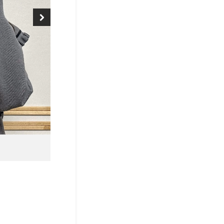
左：阪口珠美 右：筒井あやめ