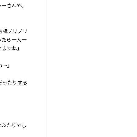
ャーさんで、
結構ノリノリ
ったら一人一
いますね」
ね〜」
だったりする
なふたりでし