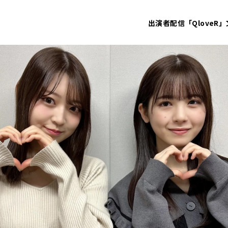
出演者
配信「QloveR」