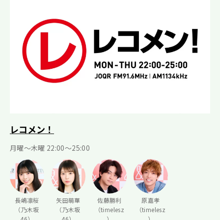
レコメン！
月曜〜木曜 22:00〜25:00
長嶋凛桜
矢田萌華
佐藤勝利
原嘉孝
（乃木坂
（乃木坂
（timelesz
（timelesz
46）
46）
）
）