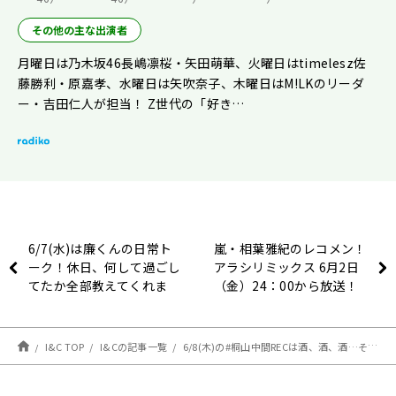
その他の主な出演者
月曜日は乃木坂46長嶋凛桜・矢田萌華、火曜日はtimelesz佐
藤勝利・原嘉孝、水曜日は矢吹奈子、木曜日はM!LKのリーダ
ー・吉田仁人が担当！ Z世代の「好き…
6/7(水)は廉くんの日常ト
嵐・相葉雅紀のレコメン！
ーク！休日、何して過ごし
アラシリミックス 6月2日
てたか全部教えてくれま
（金）24：00から放送！
す。
I&C TOP
I&Cの記事一覧
6/8(木)の#桐山中間RECは酒、酒、酒…そんな回です(まあ毎週ですけど)