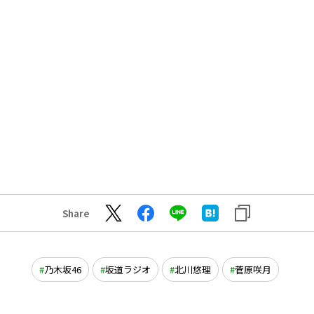
Share
乃木坂46
坂道ラジオ
北川悠理
菅原咲月