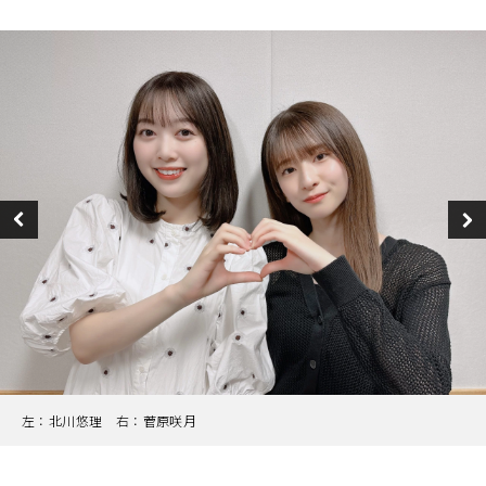
左：北川悠理 右：菅原咲月