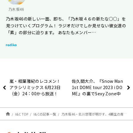
乃木坂46
乃木坂46の新しい一面、即ち、「乃木坂４６の新たな○○」を
見つけていくプログラム！ ラジオだけでしか見せない彼女達の
「素」の部分に迫ります。 あなたもメンバー…
嵐・相葉雅紀のレコメン！
佐久間大介、『Snow Man
アラシリミックス 6月23日
1st DOME tour 2023 i DO
（金）24：00から放送！
ME』の裏でSexy Zone中
島健人から差し入れをもら
う「ケンティー！マジ最高
だな！」
I&C TOP
I&Cの記事一覧
乃木坂46・北川悠理が明かす、4期生の青春とは？