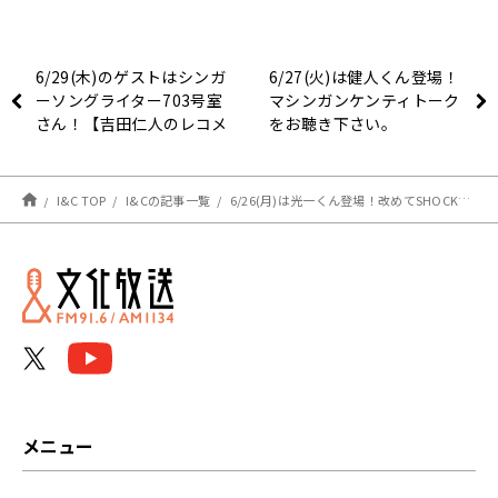
6/29(木)のゲストはシンガ
6/27(火)は健人くん登場！
ーソングライター703号室
マシンガンケンティトーク
さん！【吉田仁人のレコメ
をお聴き下さい。
ン！】
I&C TOP
I&Cの記事一覧
6/26(月)は光一くん登場！改めてSHOCK、お疲れ様でした！&次のお仕事の話も！
メニュー