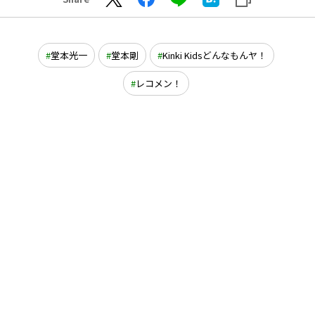
堂本光一
堂本剛
Kinki Kidsどんなもんヤ！
レコメン！