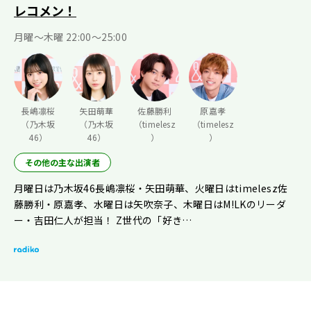
レコメン！
月曜〜木曜 22:00〜25:00
長嶋凛桜
矢田萌華
佐藤勝利
原嘉孝
（乃木坂
（乃木坂
（timelesz
（timelesz
46）
46）
）
）
その他の主な出演者
月曜日は乃木坂46長嶋凛桜・矢田萌華、火曜日はtimelesz佐
藤勝利・原嘉孝、水曜日は矢吹奈子、木曜日はM!LKのリーダ
ー・吉田仁人が担当！ Z世代の「好き…