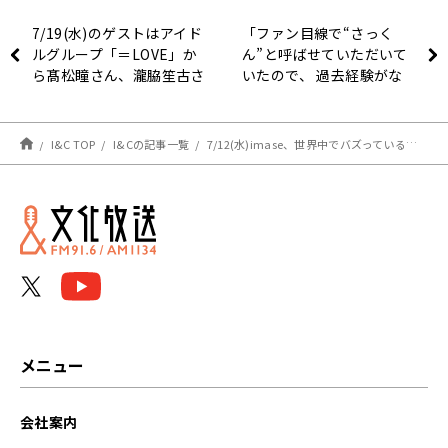
7/19(水)のゲストはアイド
「ファン目線で“さっく
ルグループ「＝LOVE」か
ん”と呼ばせていただいて
ら髙松瞳さん、瀧脇笙古さ
いたので、 過去経験がな
ん！【矢吹奈子のレコメ
いくらいにドキドキしてお
ン！】
りました」声優・三木眞一
郎が登場 『Snow Man佐
I&C TOP
I&Cの記事一覧
7/12(水)imase、世界中でバズっている「NIGHT DANCER」の韓国語バージョンに苦戦！？【矢吹奈子のレコメン！】
久間大介の待って、無理、
しんどい、、』7/15(土)放
送
メニュー
会社案内