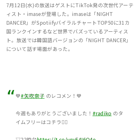
7月12日(水)の放送はゲストに
TikTok発の次世代アーテ
ィスト・
imase
が登場した。imaseは
「NIGHT
DANCER」が
SpotiifyバイラルチャートTOP50に31カ
国ランクインするなど世界でバズっているアーティス
ト。放送では韓国語バージョンの「NIGHT DANCER」
について話す場面があった。
💙
#矢吹奈子
のレコメン！💙
今週もありがとうございました！
#radiko
のタ
イムフリーはコチラ💁‍♀️
▽22時台
https://t.co/yqyF4I6Q4e