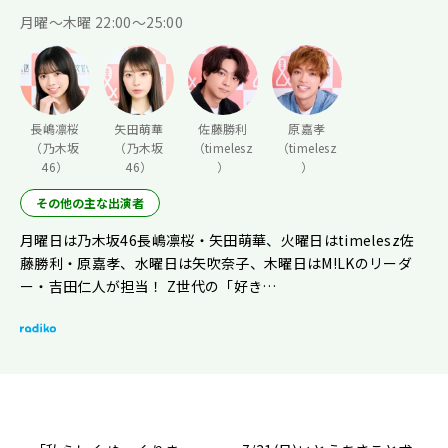
月曜〜木曜 22:00〜25:00
長嶋凛桜
矢田萌華
佐藤勝利
原嘉孝
（乃木坂
（乃木坂
（timelesz
（timelesz
46）
46）
）
）
その他の主な出演者
月曜日は乃木坂46長嶋凛桜・矢田萌華、火曜日はtimelesz佐
藤勝利・原嘉孝、水曜日は矢吹奈子、木曜日はM!LKのリーダ
ー・吉田仁人が担当！ Z世代の「好き…