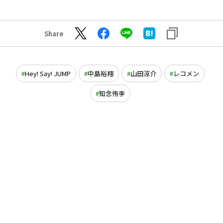
Share
Hey! Say! JUMP
中島裕翔
山田涼介
レコメン
知念侑李