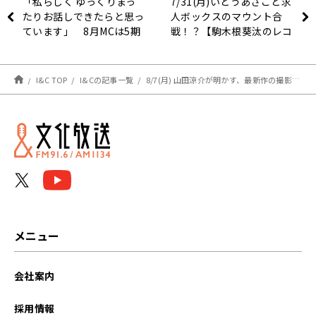
「私らしく ゆっくりまっ
7/31(月)いとうあさこと求
たりお話しできたらと思っ
人ボックスのマウント合
ています」 8月MCは5期
戦！？【駒木根葵汰のレコ
生 冨里奈央が担当！
メン！】
『乃木坂46の「の」』
I&C TOP
I&Cの記事一覧
8/7(月) 山田涼介が明かす、最新作の撮影秘話とは？
メニュー
会社案内
採用情報