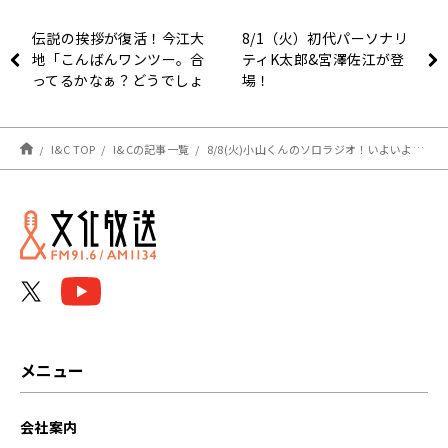
伝説の挨拶が復活！今江大
8/1（火）初代パーソナリ
地「こんばんワンツー。合
ティK太郎&宮澤佐江が登
ってるかなぁ？どうでしょ
場！
うか」
I&C TOP
I&Cの記事一覧
8/8(火)小山くんのソロラジオ！いよいよ「NEWS EXPO」リリースです！
メニュー
会社案内