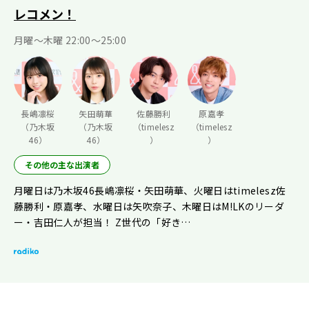
レコメン！
月曜〜木曜 22:00〜25:00
長嶋凛桜
矢田萌華
佐藤勝利
原嘉孝
（乃木坂
（乃木坂
（timelesz
（timelesz
46）
46）
）
）
その他の主な出演者
月曜日は乃木坂46長嶋凛桜・矢田萌華、火曜日はtimelesz佐
藤勝利・原嘉孝、水曜日は矢吹奈子、木曜日はM!LKのリーダ
ー・吉田仁人が担当！ Z世代の「好き…