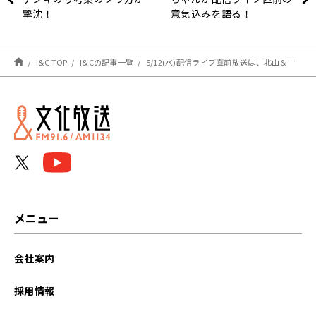
撃沈！
意気込みを語る！
I&C TOP
I&Cの記事一覧
5/12(水)配信ライブ直前放送は、北山＆二階堂のコンビでお届け！
メニュー
会社案内
採用情報