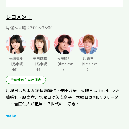
レコメン！
月曜〜木曜 22:00〜25:00
長嶋凛桜
矢田萌華
佐藤勝利
原嘉孝
（乃木坂
（乃木坂
（timelesz
（timelesz
46）
46）
）
）
その他の主な出演者
月曜日は乃木坂46長嶋凛桜・矢田萌華、火曜日はtimelesz佐
藤勝利・原嘉孝、水曜日は矢吹奈子、木曜日はM!LKのリーダ
ー・吉田仁人が担当！ Z世代の「好き…