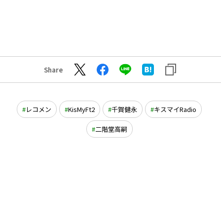
Share
レコメン
KisMyFt2
千賀健永
キスマイRadio
二階堂高嗣